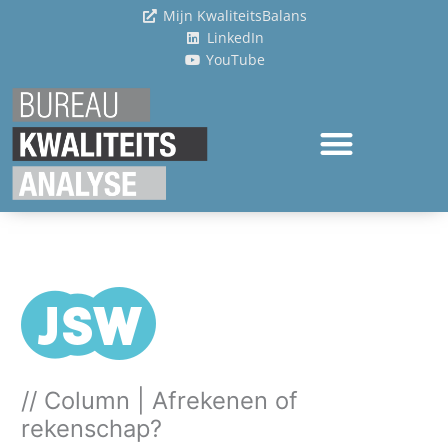
Ga
Mijn KwaliteitsBalans
naar
LinkedIn
de
YouTube
inhoud
// Column | Afrekenen of
rekenschap?