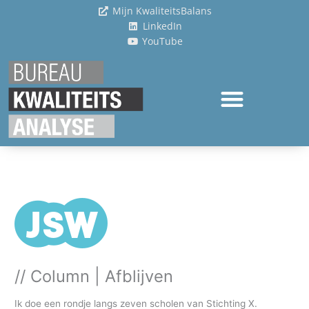
Ga
Mijn KwaliteitsBalans
naar
LinkedIn
de
YouTube
inhoud
// Column | Afblijven
Ik doe een rondje langs zeven scholen van Stichting X.