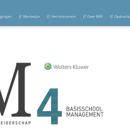
igingen
Werkwijze
Het instrument
Over BKA
Opdracht